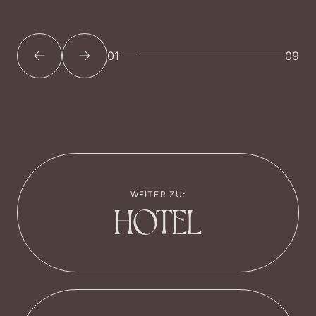
01
09
WEITER ZU:
HOTEL