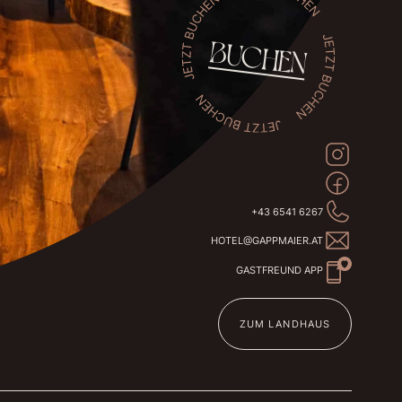
BUCHEN
+43 6541 6267
HOTEL@GAPPMAIER.AT
GASTFREUND APP
ZUM LANDHAUS